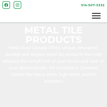
514-507-3332
METAL TILE
PRODUCTS
Metal Roof Canada offers unique, innovative,
durable and elegant metal tile products that help
enhance the overall look of your house and save on
your electricity bills. It’s resistant to Canadian
climate like heavy snow, high winds and hot
summers.