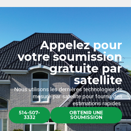
Appelez pour
votre soumission
gratuite par
satellite
Nous utilisons les dernières technologies de
mesure par satellite pour fournir des
estimations rapides
514-507-
OBTENIR UNE
3332
SOUMISSION