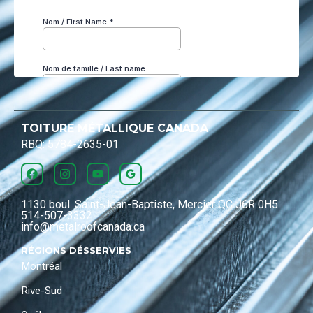
TOITURE MÉTALLIQUE CANADA
RBQ: 5784-2635-01
1130 boul. Saint-Jean-Baptiste, Mercier QC J6R 0H5
514-507-3332
info@metalroofcanada.ca
RÉGIONS DÉSSERVIES
Montréal
Rive-Sud