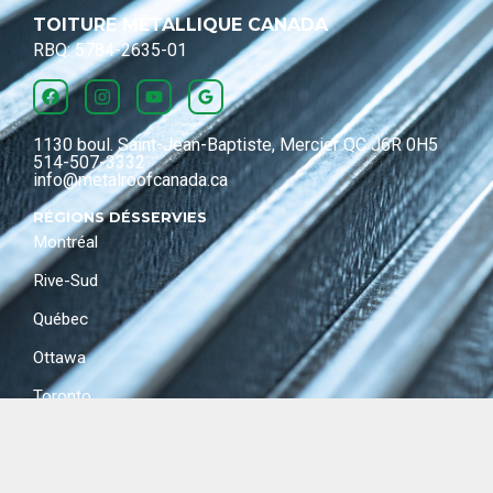
TOITURE MÉTALLIQUE CANADA
RBQ: 5784-2635-01
1130 boul. Saint-Jean-Baptiste, Mercier QC J6R 0H5
514-507-3332
info@metalroofcanada.ca
RÉGIONS DÉSSERVIES
Montréal
Rive-Sud
Québec
Ottawa
Toronto