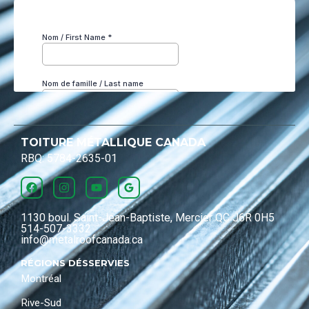
TOITURE MÉTALLIQUE CANADA
RBQ: 5784-2635-01
1130 boul. Saint-Jean-Baptiste, Mercier QC J6R 0H5
514-507-3332
info@metalroofcanada.ca
RÉGIONS DÉSSERVIES
Montréal
Rive-Sud