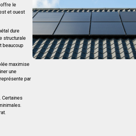
offre le
est et ouest
métal dure
e structurale
ait beaucoup
solée maximise
iner une
 représente par
. Certaines
minimales.
at.