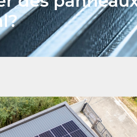
er des panneaux
al?