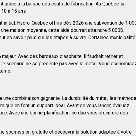
t grâce à la baisse des coûts de fabrication. Au Québec, un
 10 à 15 ans.
 initial. Hydro-Québec offrira dès 2026 une subvention de 1 00
 une maison moyenne, cette aide pourrait atteindre 5 000$.
ur en savoir plus sur les étapes à suivre. Certaines municipalit
é majeur. Avec des bardeaux d’asphalte, il faudrait retirer et
e. Ce scénario ne se présente pas avec le métal. Vous économise
stème.
tue une combinaison gagnante. La durabilité du métal, les méthod
rmique en font un support idéal. Avant de vous lancer, évaluez
n place. Avec une bonne planification, ce duo vous procurera des
ne soumission gratuite et découvrir la solution adaptée à votre